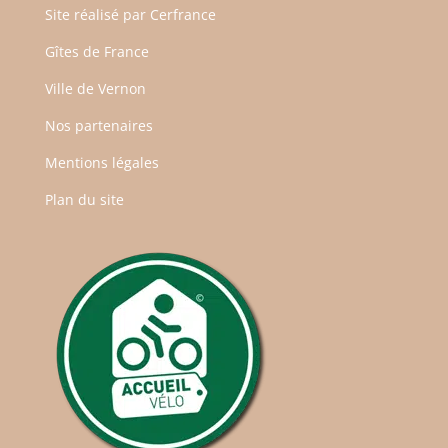
Site réalisé par
Cerfrance
Gîtes de France
Ville de Vernon
Nos partenaires
Mentions légales
Plan du site