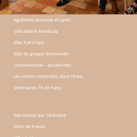
Agrément jeunesse et sport
Gîte adapté handicap
Gîte 3 et 4 épis
Gîte de groupe Normandie
Cyclotourisme – accueil’vélo
Les sorties culturelles dans l’Eure
Séminaires 1h de Paris
Site réalisé par
Cerfrance
Gîtes de France