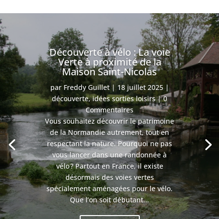
Découverte à vélo : La voie
Verte à proximité de la
Maison Saint-Nicolas
par
Freddy Guillet
|
18 juillet 2025
|
découverte
,
idées sorties loisirs
| 0
Commentaires
Vous souhaitez découvrir le patrimoine
de la Normandie autrement, tout en
respectant la nature. Pourquoi ne pas
vous lancer dans une randonnée à
vélo ? Partout en France, il existe
désormais des voies vertes
spécialement aménagées pour le vélo.
Que l’on soit débutant...