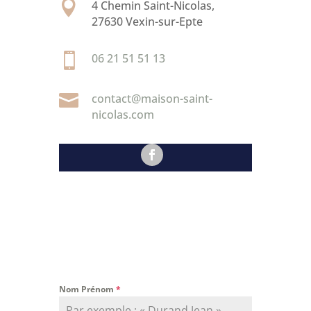

4 Chemin Saint-Nicolas,
27630 Vexin-sur-Epte

06 21 51 51 13

contact@maison-saint-
nicolas.com
Nom Prénom
*