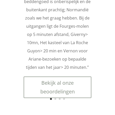
beddengoed is onberispelijk en de
“
Zeer aangenaam huisje. Goed
buitenkant prachtig; Normandië
ontworpen en goed ingericht.
zoals we het graag hebben. Bij de
Vriendelijke eigenaren. Ik raad
uitgangen ligt de Fourges-molen
aan.
“
op 5 minuten afstand, Giverny>
10mn, Het kasteel van La Roche
Guyon> 20 min en Vernon voor
Ariane-bezoeken op bepaalde
tijden van het jaar> 20 minuten.”
Bekijk al onze
beoordelingen