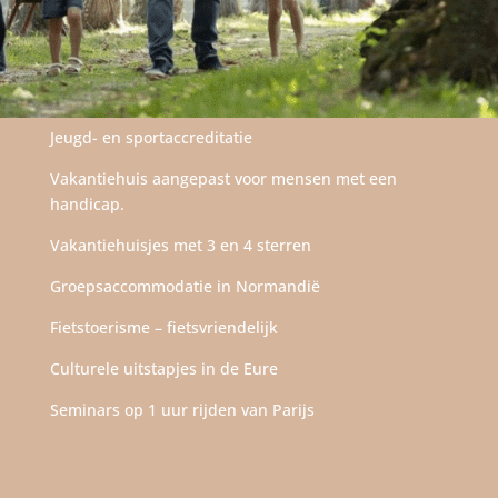
Jeugd- en sportaccreditatie
Vakantiehuis aangepast voor mensen met een
handicap.
Vakantiehuisjes met 3 en 4 sterren
Groepsaccommodatie in Normandië
Fietstoerisme – fietsvriendelijk
Culturele uitstapjes in de Eure
Seminars op 1 uur rijden van Parijs