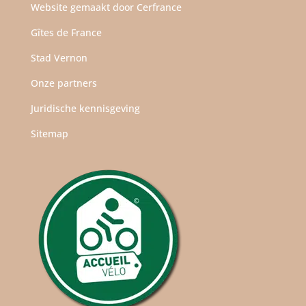
Website gemaakt door
Cerfrance
Gîtes de France
Stad Vernon
Onze partners
Juridische kennisgeving
Sitemap