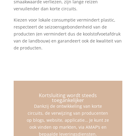
smaakwaarde verliezen, zijn lange reizen
vervuilender dan korte circuits.
Kiezen voor lokale consumptie vermindert plastic,
respecteert de seizoensgebondenheid van de
producten (en vermindert dus de koolstofvoetafdruk
van de landbouw) en garandeert ook de kwaliteit van
de producten.
Kortsluiting wordt steeds
toegankelijker
Dankzij de ontwikkeling van korte
circuits, de verwijzing van producenten
op blogs, website, applicatie… Je kunt ze
ook vinden op markten, via AMAP’s en
bepaalde leveringsdiensten.