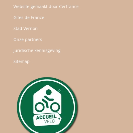
Website gemaakt door
Cerfrance
Gîtes de France
Stad Vernon
Onze partners
Juridische kennisgeving
Sitemap