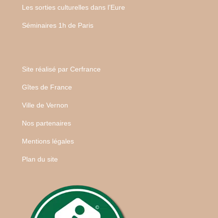
Les sorties culturelles dans l’Eure
Séminaires 1h de Paris
Site réalisé par
Cerfrance
Gîtes de France
Ville de Vernon
Nos partenaires
Mentions légales
Plan du site