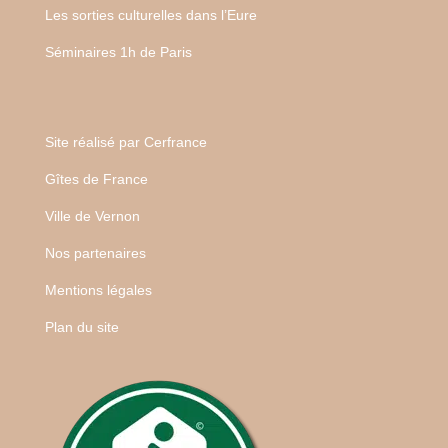
Les sorties culturelles dans l’Eure
Séminaires 1h de Paris
Site réalisé par
Cerfrance
Gîtes de France
Ville de Vernon
Nos partenaires
Mentions légales
Plan du site