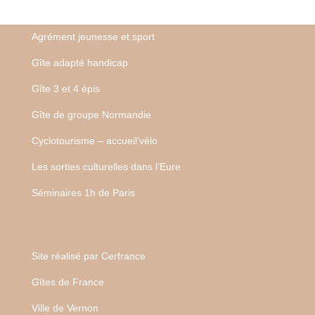
Agrément jeunesse et sport
Gîte adapté handicap
Gîte 3 et 4 épis
Gîte de groupe Normandie
Cyclotourisme – accueil’vélo
Les sorties culturelles dans l’Eure
Séminaires 1h de Paris
Site réalisé par
Cerfrance
Gîtes de France
Ville de Vernon