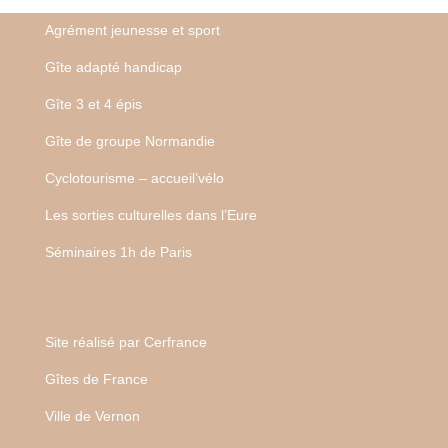
Agrément jeunesse et sport
Gîte adapté handicap
Gîte 3 et 4 épis
Gîte de groupe Normandie
Cyclotourisme – accueil’vélo
Les sorties culturelles dans l’Eure
Séminaires 1h de Paris
Site réalisé par
Cerfrance
Gîtes de France
Ville de Vernon